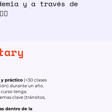
demia y a través de
‍🔥
tary
 y práctico
(+30 clases
ión) durante un año.
 curso tenga.
emas clave (tránsitos,
s dentro de la