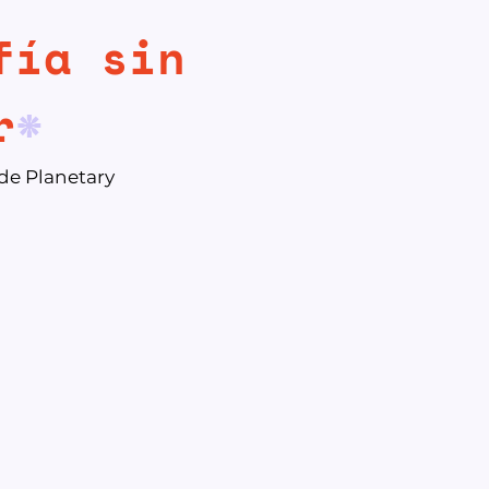
fía sin
r
*
 de Planetary