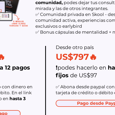
comunidad,
podes dejar tus consult
mirada y las de otros integrantes.
✅ Comunidad privada en Skool - des
comunidad activa, experiencias com
exclusivos o earlybird
✅ Bonus cápsulas de mentalidad + 
Desde otro país​
🔥
US$797🔥
a 12 pagos
❗podes hacerlo en
ha
fijos
de US$97
con dinero en
✅ Abona desde paypal con 
bito. En el link
tarjeta de crédito o débito el
lo en
hasta 3
Pago desde Pay
ago