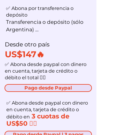
✅ Abona por transferencia o
depósito
Transferencia o depósito (sólo 
Argentina) 

Desde otro país​
Castiqeira Marialma || BBVA

US$147🔥
Caja de ahorro

Número de cuenta: 354-
✅ Abona desde paypal con dinero
447798/59

en cuenta, tarjeta de crédito o
CBU: 
débito el total 👇🏻
0170354040000044779856

Pago desde Paypal
ALIAS: 
FORMA.HERVOR.HOTEL
✅ Abona desde paypal con dinero
en cuenta, tarjeta de crédito o
3 cuotas de
débito en
US$50 👇🏻
Pago desde Paypal | 3 pagos