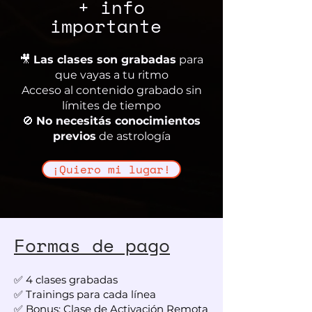
+ info
importante
🎥
Las clases son grabadas
para
que vayas a tu ritmo
Acceso al contenido grabado sin
límites de tiempo
🚫
No necesitás conocimientos
previos
de astrología
¡Quiero mi lugar!
Formas de pago
✅ 4 clases grabadas
✅ Trainings para cada línea
✅ Bonus: Clase de Activación Remota