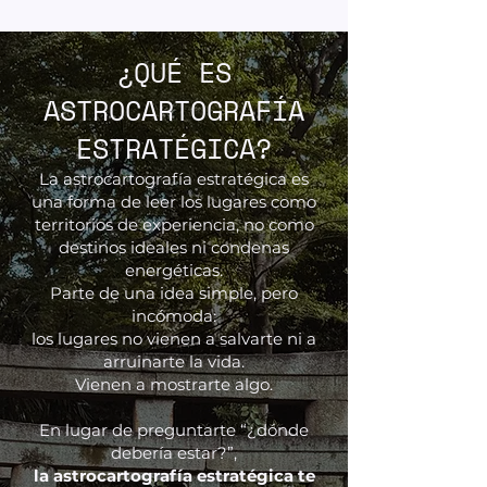
¿QUÉ ES
ASTROCARTOGRAFÍA
ESTRATÉGICA?
La astrocartografía estratégica es
una forma de leer los lugares como
territorios de experiencia, no como
destinos ideales ni condenas
energéticas.
Parte de una idea simple, pero
incómoda:
los lugares no vienen a salvarte ni a
arruinarte la vida.
Vienen a mostrarte algo.
En lugar de preguntarte “¿dónde
debería estar?”,
la astrocartografía estratégica te