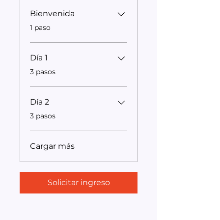
Bienvenida
.
1 paso
Día 1
.
3 pasos
Día 2
.
3 pasos
Cargar más
Solicitar ingreso